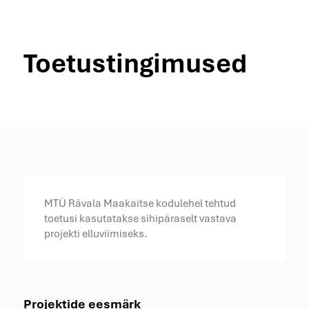
Toetustingimused
MTÜ Rävala Maakaitse kodulehel tehtud
toetusi kasutatakse sihipäraselt vastava
projekti elluviimiseks.
Projektide eesmärk