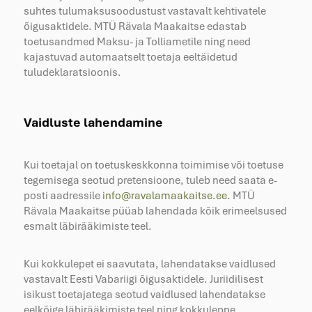
suhtes tulumaksusoodustust vastavalt kehtivatele
õigusaktidele. MTÜ Rävala Maakaitse edastab
toetusandmed Maksu- ja Tolliametile ning need
kajastuvad automaatselt toetaja eeltäidetud
tuludeklaratsioonis.
Vaidluste lahendamine
Kui toetajal on toetuskeskkonna toimimise või toetuse
tegemisega seotud pretensioone, tuleb need saata e-
posti aadressile
info@ravalamaakaitse.ee
. MTÜ
Rävala Maakaitse püüab lahendada kõik erimeelsused
esmalt läbirääkimiste teel.
Kui kokkulepet ei saavutata, lahendatakse vaidlused
vastavalt Eesti Vabariigi õigusaktidele. Juriidilisest
isikust toetajatega seotud vaidlused lahendatakse
eelkõige läbirääkimiste teel ning kokkuleppe