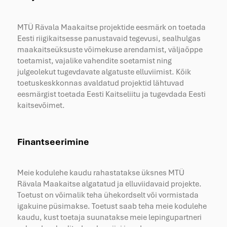
MTÜ Rävala Maakaitse projektide eesmärk on toetada
Eesti riigikaitsesse panustavaid tegevusi, sealhulgas
maakaitseüksuste võimekuse arendamist, väljaõppe
toetamist, vajalike vahendite soetamist ning
julgeolekut tugevdavate algatuste elluviimist. Kõik
toetuskeskkonnas avaldatud projektid lähtuvad
eesmärgist toetada Eesti Kaitseliitu ja tugevdada Eesti
kaitsevõimet.
Finantseerimine
Meie kodulehe kaudu rahastatakse üksnes MTÜ
Rävala Maakaitse algatatud ja elluviidavaid projekte.
Toetust on võimalik teha ühekordselt või vormistada
igakuine püsimakse. Toetust saab teha meie kodulehe
kaudu, kust toetaja suunatakse meie lepingupartneri