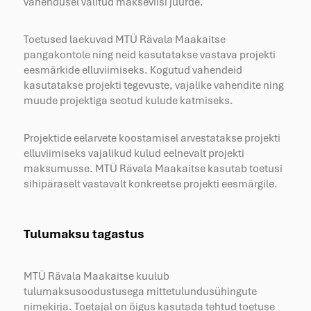
vahendusel valitud makseviisi juurde.
Toetused laekuvad MTÜ Rävala Maakaitse
pangakontole ning neid kasutatakse vastava projekti
eesmärkide elluviimiseks. Kogutud vahendeid
kasutatakse projekti tegevuste, vajalike vahendite ning
muude projektiga seotud kulude katmiseks.
Projektide eelarvete koostamisel arvestatakse projekti
elluviimiseks vajalikud kulud eelnevalt projekti
maksumusse. MTÜ Rävala Maakaitse kasutab toetusi
sihipäraselt vastavalt konkreetse projekti eesmärgile.
Tulumaksu tagastus
MTÜ Rävala Maakaitse kuulub
tulumaksusoodustusega mittetulundusühingute
nimekirja. Toetajal on õigus kasutada tehtud toetuse